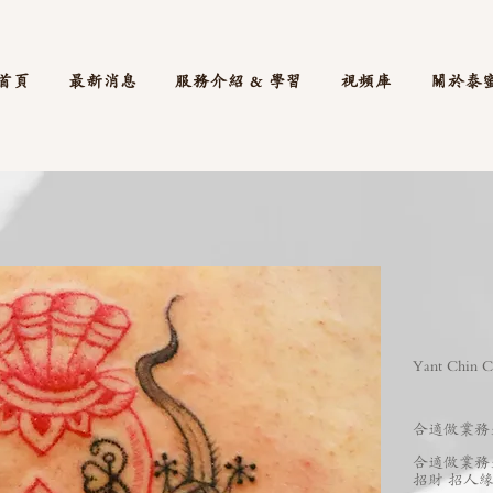
首頁
最新消息
服務介紹 & 學習
視頻庫
關於泰
Yant Chin 
合適做業務
合適做業務
招財 招人