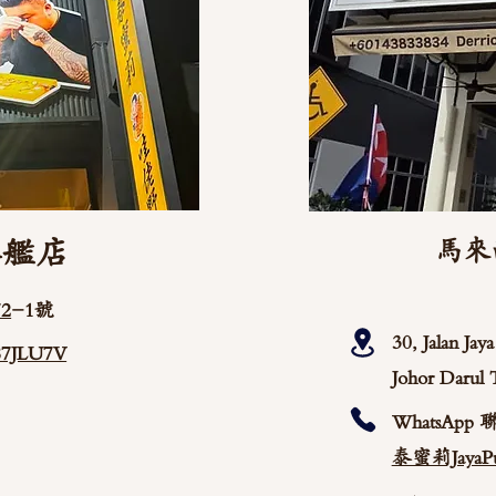
旗艦店
馬來
2
-1號
30, Jalan Ja
/87JLU7V
Johor Darul 
WhatsApp 
泰蜜莉JayaPu