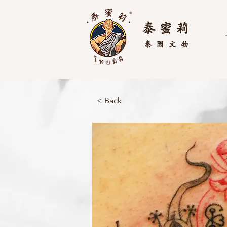
泰 蜜 莉
泰國
文物
< Back