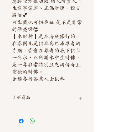
屬於全方位功效 招人緣貴人、
生意事業運、正偏財運、擋災
避險💕
可配戴也可供奉🙏 是不是非常
的漂亮呀😍
【水財神】是在海底修行的，
在泰國凡是供奉烏巴庫尊者的
寺廟，皆會在尊者的底下供上
一池水，正所謂水中生財佛，
是一尊非常特別且充滿傳奇且
靈驗的財佛。
合適各行各業人士供奉
了解商品
如需直接截圖私訊官方line @thaimitli