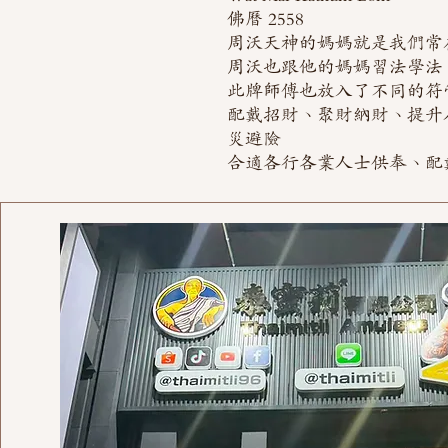
佛曆 2558
周沃天神的媽媽就是我們常
周沃也跟他的媽媽習法學法
此牌師傅也放入了不同的符
配戴招財、聚財納財、提升
災避險
合適各行各業人士供奉、配