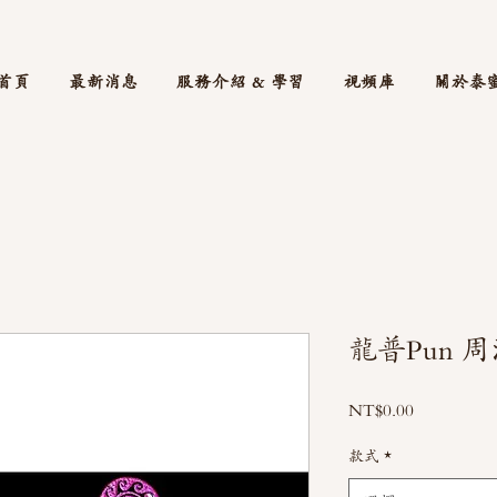
首頁
最新消息
服務介紹 & 學習
視頻庫
關於泰
龍普Pun 
價
NT$0.00
格
款式
*