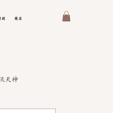
蜜莉
商店
周沃天神