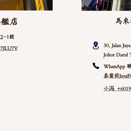
旗艦店
馬來
2
-1號
30, Jalan Ja
/87JLU7V
Johor Darul 
WhatsApp 
泰蜜莉JayaPu
小冯 +60192