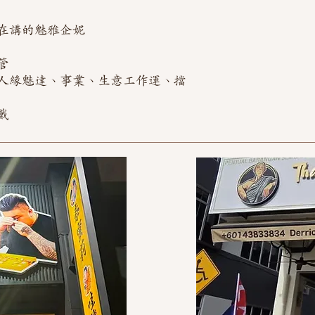
在講的魅雅企妮
管
人緣魅達、事業、生意工作運、擋
戴