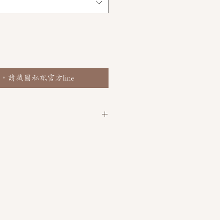
，請截圖私訊官方line
 @thaimitli