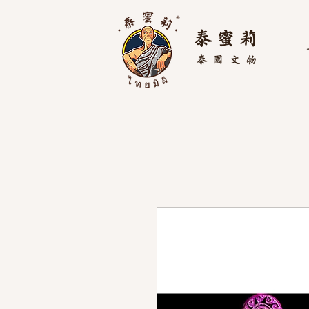
泰 蜜 莉
泰國
文物