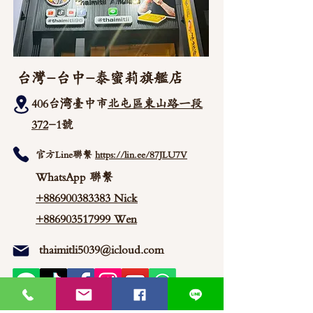
台灣-台中-泰蜜莉旗艦店
406台湾臺中市
北屯區東山路一段
372
-1號
官方Line聯繫
https://lin.ee/87JLU7V
WhatsApp 聯繫
+886900383383
Nick
+886903517999 Wen
thaimitli5039@icloud.com