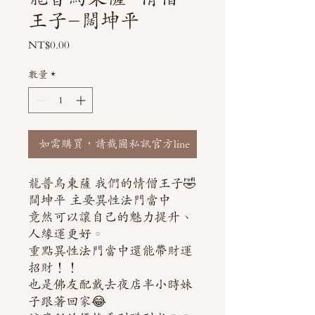
王子-闊坤平
價
NT$0.00
格
數量
*
如需購買，請截圖私訊官方line
龍普烏東薩 我們的情僧王子🤣
闊坤平 主要異性法門當中
竟然可以讓自己的魅力提升、
人緣運更好。
重點異性法門當中還能帶財運
招財！！
也是佛友配戴去夜店半小時妹
子跟著回家😂