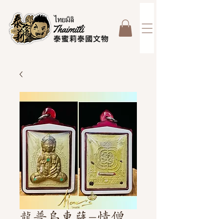
龍普烏東薩-情僧