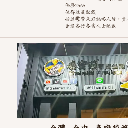
佛歷2565
值得收藏配戴
必達🉑️帶來好魅塔人緣，貴
合適各行各業人士配戴