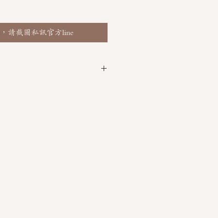
，請截圖私訊官方line
 @thaimitli