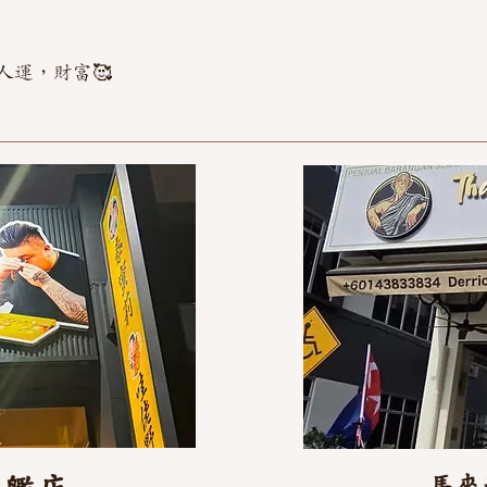
人運，財富🥰