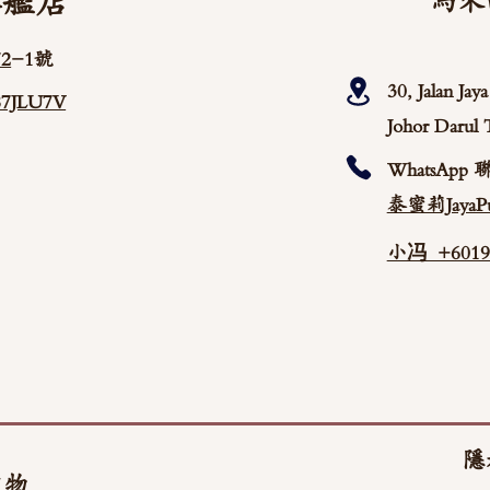
旗艦店
馬來
2
-1號
30, Jalan Ja
/87JLU7V
Johor Darul 
WhatsApp 
泰蜜莉JayaPu
小冯 +60192
隱
文物