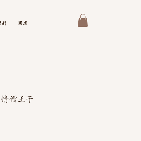
蜜莉
商店
 情僧王子