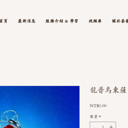
首頁
最新消息
服務介紹 & 學習
視頻庫
關於泰
龍普烏東薩
價
NT$0.00
格
數量
*