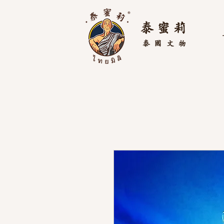
泰 蜜 莉
泰國
文物