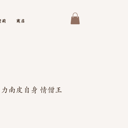
蜜莉
商店
 力南皮自身 情僧王