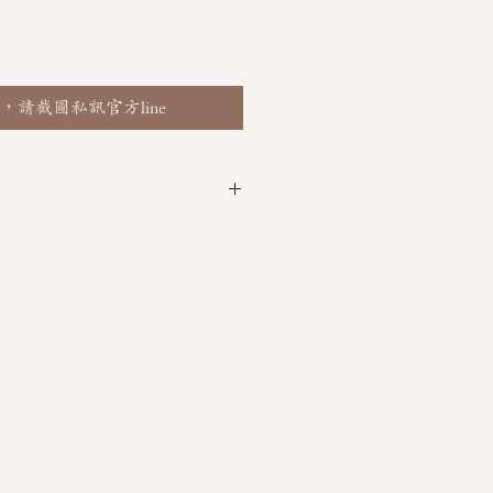
，請截圖私訊官方line
 @thaimitli