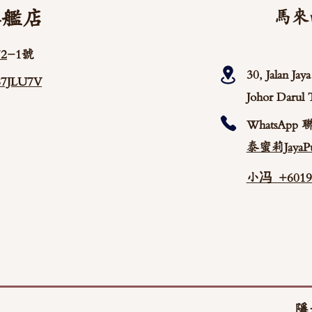
旗艦店
馬來
2
-1號
30, Jalan Ja
/87JLU7V
Johor Darul 
WhatsApp 
泰蜜莉JayaPu
小冯 +60192
隱