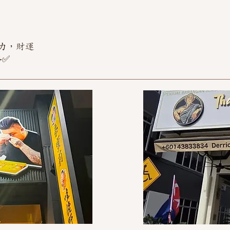
力，財運
格✅