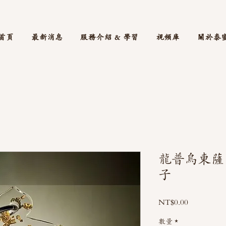
首頁
最新消息
服務介紹 & 學習
視頻庫
關於泰
龍普烏東薩
子
價
NT$0.00
格
數量
*