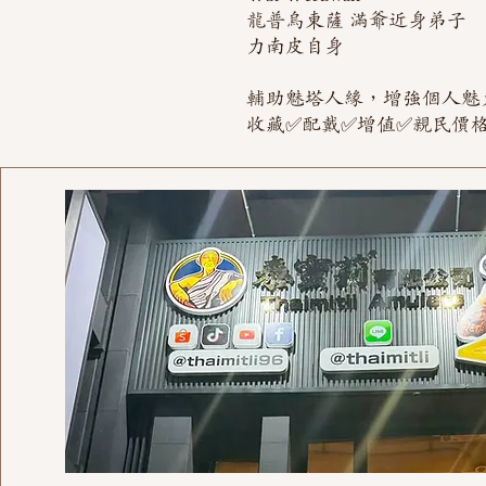
龍普烏東薩 滿爺近身弟子
力南皮自身
輔助魅塔人緣，增強個人魅
收藏✅配戴✅增值✅親民價