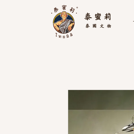
泰 蜜 莉
泰國
文物