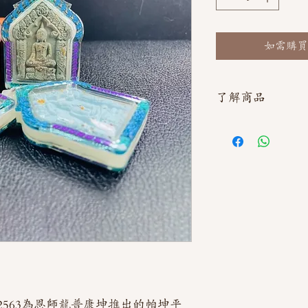
如需購買
了解商品
如需直接截圖私訊官方line
563為恩師龍普康坤推出的帕坤平