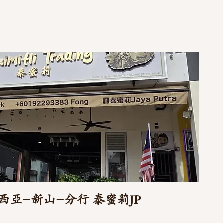
西亞-新山-分行 泰蜜莉JP