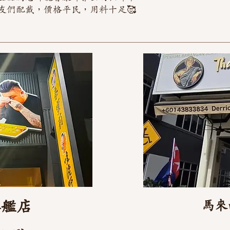
友們配戴，價格平民，用料十足🥰
旗艦店
馬來