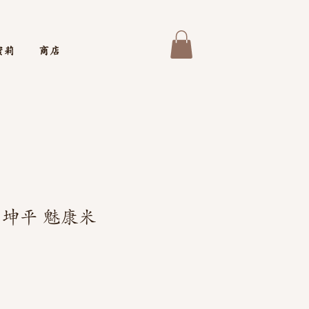
蜜莉
商店
帕坤平 魅康米