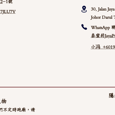
2
-1號
30, Jalan Ja
/87JLU7V
Johor Darul 
WhatsApp 
泰蜜莉JayaPu
小冯 +60192
隱
文物
們不定時跑廟，請