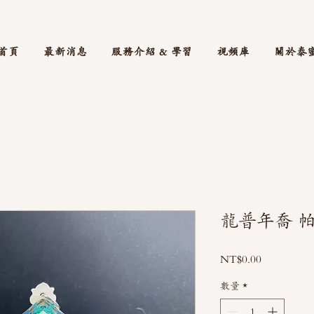
首頁
最新消息
服務介紹 & 學習
視頻庫
關於泰
龍普年喬 
價
NT$0.00
格
數量
*