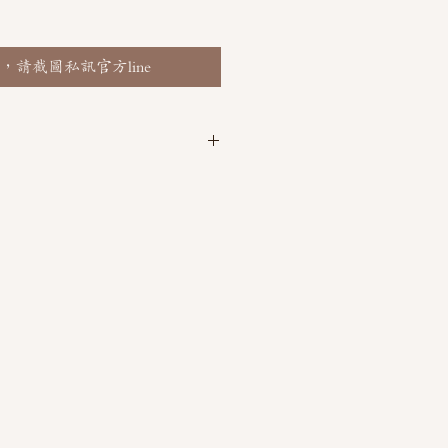
，請截圖私訊官方line
 @thaimitli