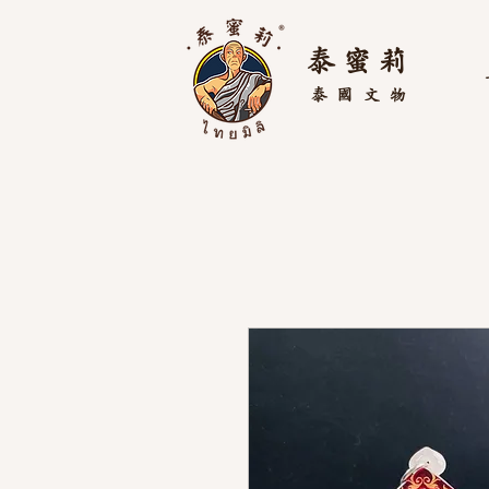
泰 蜜 莉
泰國
文物