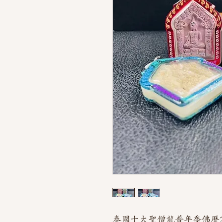
泰國十大聖僧龍普年喬佛歷2