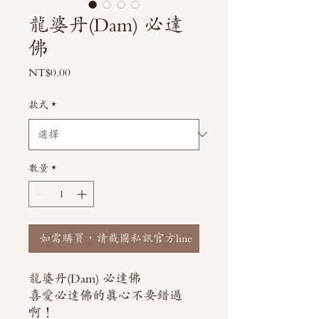
龍婆丹(Dam) 必達
佛
價
NT$0.00
格
款式
*
數量
*
如需購買，請截圖私訊官方line
龍婆丹(Dam) 必達佛
喜愛必達佛的真心不要錯過
啊！