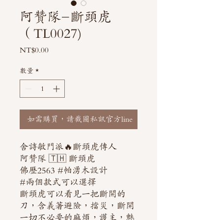
阿贊隊-斷頭虎
（TL0027)
價
NT$0.00
格
數量
*
如需購買，請截圖私訊官方line
舍詩敏門派🔥斷頭虎傳人
阿贊隊 🇹🇭 斷頭虎
佛歷2563 #帕湧木設計
#兩個款式可以選擇
斷頭虎可以看見一把斷開的
刀，含義著避險，擋災，斷開
一切不必要的麻煩，護主，魅