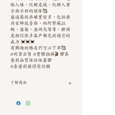
塔人緣，化解危機，化解人事
方面不好的關係🥰
婆通蜀徒弟確實蠻多，包括港
府家師龍普郭，帕阿贊蘇拉
鵬，婆崙，婆測烏等等，斷頭
虎相信很多客戶都見證過它的
威力 💓💓💓
有興趣的佛友們可以下單🥰
#現貨出售 #實體拍攝🎬 💯泰
蜜莉品質保證保真💯
#泰蜜莉值得您信賴
了解商品
如需直接截圖私訊官方line @thaimitli