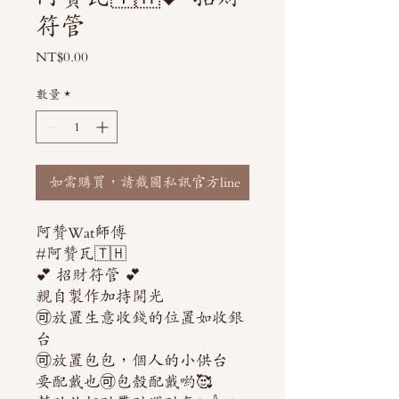
符管
價
NT$0.00
格
數量
*
如需購買，請截圖私訊官方line
阿贊Wat師傅
#阿贊瓦🇹🇭
💕 招財符管 💕
親自製作加持開光
🉑️放置生意收錢的位置如收銀
台
🉑️放置包包，個人的小供台
要配戴也🉑️包殼配戴喲🥰