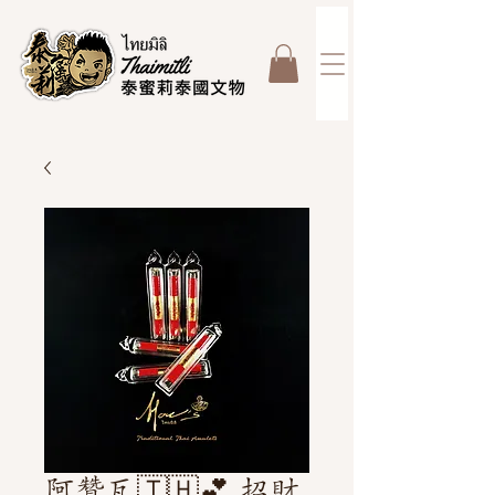
阿贊瓦🇹🇭💕 招財