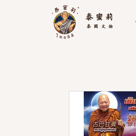
泰 蜜 莉
泰國
文物