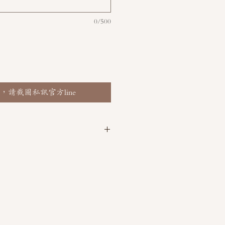
0/500
，請截圖私訊官方line
 @thaimitli