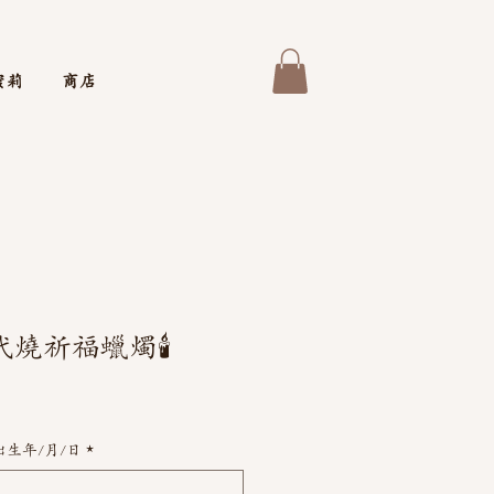
蜜莉
商店
燒祈福蠟燭🕯️
生年/月/日
*