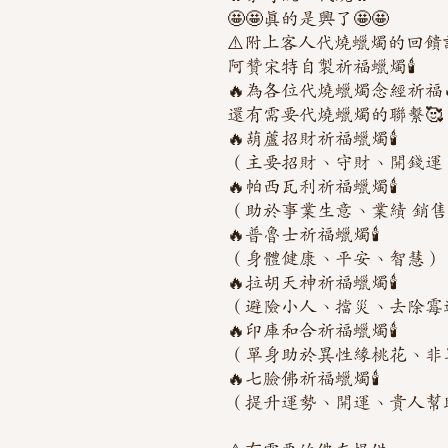
🤩🤩真的是興了🤩🤩
⚠️附上客人代燒蠟燭的回饋
阿贊宋特自製祈福蠟燭🕯️
🔥為各位代燒蠟燭念經祈福
還有需要代燒蠟燭的聯繫🥰
🔥葫蘆招財祈福蠟燭🕯️
（主要招財、守財、開錢運
🔥帕西瓦利祈福蠟燭🕯️
（助於事業生意、業績 銷
🔥普魯士祈福蠟燭🕯️
（身體健康、平安、智慧）
🔥拉胡天神祈福蠟燭🕯️
（避險小人、擋災、去除霉
🔥印庫和合祈福蠟燭🕯️
（單身助於異性緣桃花、非
🔥七臉佛祈福蠟燭🕯️
（提升運勢、開運、貴人幫