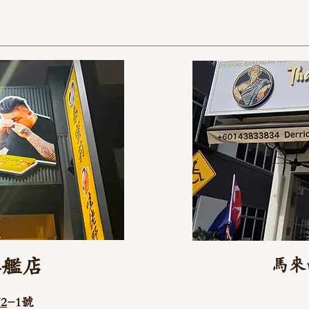
旗艦店
馬來
2
-1號