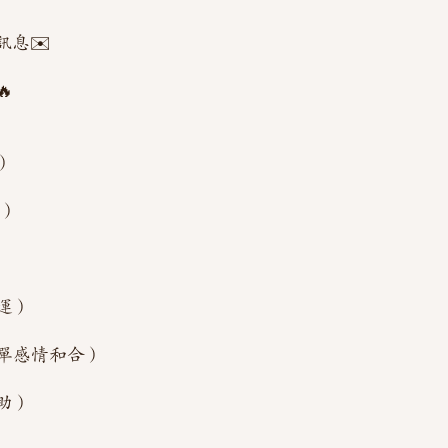
訊息✉️

）
售）
運）
單感情和合）
助）