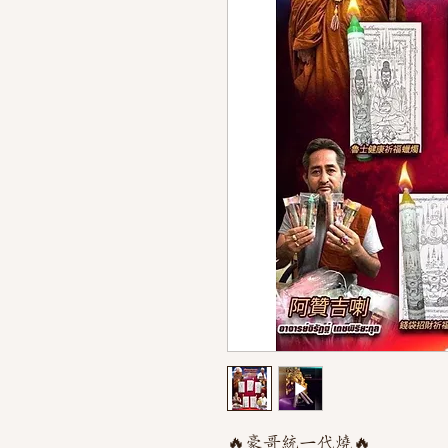
🔥豪哥統一代燒🔥