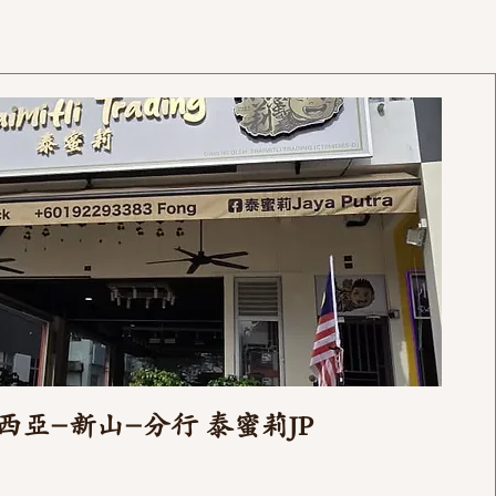
西亞-新山-分行 泰蜜莉JP