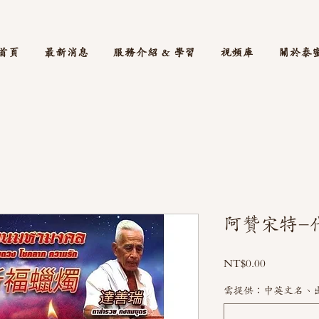
首頁
最新消息
服務介紹 & 學習
視頻庫
關於泰
阿贊宋特-代
價
NT$0.00
格
需提供：中英文名、出