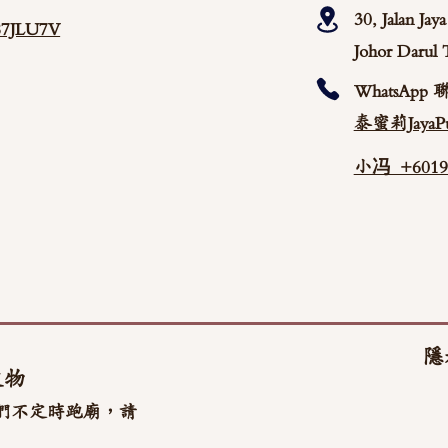
30, Jalan Ja
/87JLU7V
Johor Darul 
WhatsApp 
泰蜜莉JayaPu
小冯 +60192
隱
文物
們不定時跑廟，請