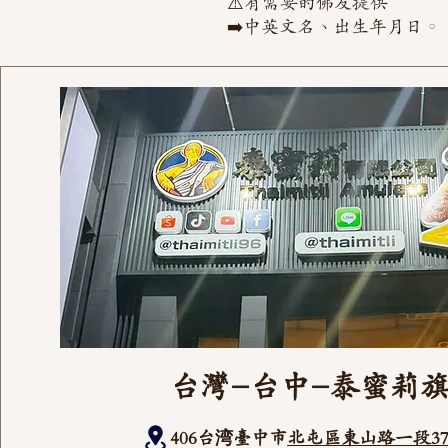
⚠️有需要的佛友提供
➡️中英文名、出生年月日。
台灣-台中-泰蜜莉
406台湾臺中市
北屯區東山路一段37