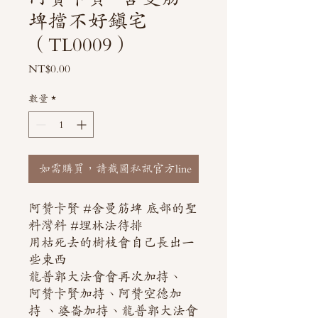
埤擋不好鎮宅
（TL0009）
價
NT$0.00
格
數量
*
如需購買，請截圖私訊官方line
阿贊卡賢 #舍曼筋埤 底部的聖
料灣料 #埋林法待排
用枯死去的樹枝會自己長出一
些東西
龍普郭大法會會再次加持、
阿贊卡賢加持、阿贊空德加
持 、婆崙加持、龍普郭大法會