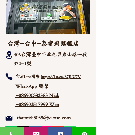
台灣-台中-泰蜜莉旗艦店
406台湾臺中市
北屯區東山路一段
372
-1號
官方Line聯繫
https://lin.ee/87JLU7V
WhatsApp 聯繫
+886900383383
Nick
+886903517999 Wen
thaimitli5039@icloud.com