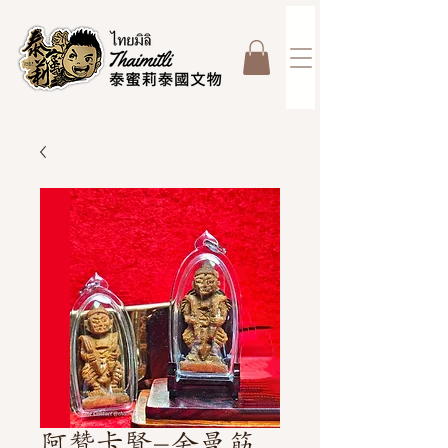
阿贊卡賢-舍曼筋