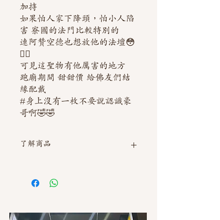
加持
如果怕人家下降頭，怕小人陷
害 寮國的法門比較特別的
連阿贊空德也想放他的法壇😳
👍🏻
可見這聖物有他厲害的地方
跑廟期間 甜甜價 給佛友們結
緣配戴
#身上沒有一枚不要說認識豪
哥啊🤣🤣
了解商品
如需直接截圖私訊官方line @thaimitli