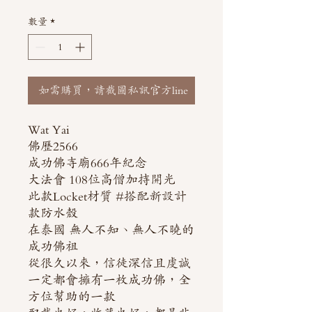
格
數量
*
如需購買，請截圖私訊官方line
Wat Yai
佛歷2566
成功佛寺廟666年紀念
大法會 108位高僧加持開光
此款Locket材質 #搭配新設計
款防水殼
在泰國 無人不知、無人不曉的
成功佛祖
從很久以來，信徒深信且虔誠
一定都會擁有一枚成功佛，全
方位幫助的一款