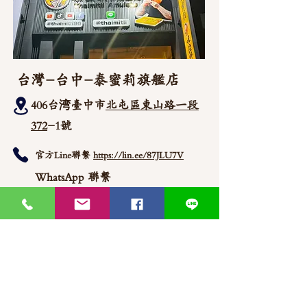
台灣-台中-泰蜜莉旗艦店
406台湾臺中市
北屯區東山路一段
372
-1號
官方Line聯繫
https://lin.ee/87JLU7V
WhatsApp 聯繫
+886900383383
Nick
+886903517999 Wen
thaimitli5039@icloud.com