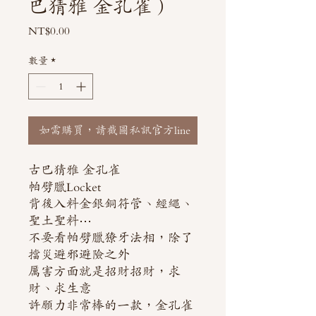
巴猜雅 金孔雀）
價
NT$0.00
格
數量
*
如需購買，請截圖私訊官方line
古巴猜雅 金孔雀
帕劈臘Locket
背後入料金銀銅符管、經繩、
聖土聖料⋯
不要看帕劈臘獠牙法相，除了
擋災避邪避險之外
厲害方面就是招財招財，求
財、求生意
許願力非常棒的一款，金孔雀