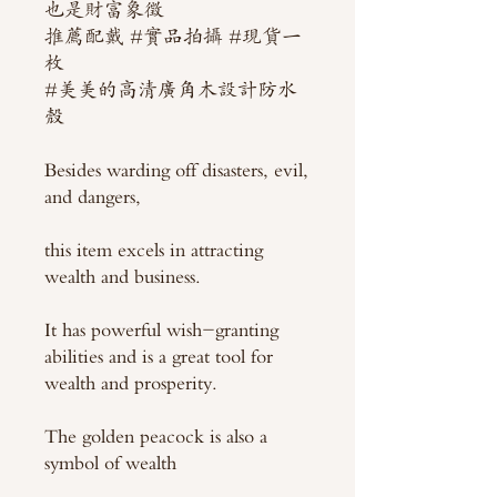
也是財富象徵
推薦配戴 #實品拍攝 #現貨一
枚
#美美的高清廣角木設計防水
殼
Besides warding off disasters, evil,
and dangers,
this item excels in attracting
wealth and business.
It has powerful wish-granting
abilities and is a great tool for
wealth and prosperity.
The golden peacock is also a
symbol of wealth