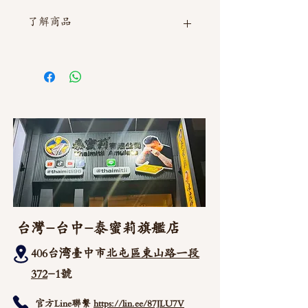
了解商品
如需直接截圖私訊官方line @thaimitli
台灣-台中-泰蜜莉旗艦店
406台湾臺中市
北屯區東山路一段
372
-1號
官方Line聯繫
https://lin.ee/87JLU7V