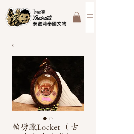
帕劈臘Locket （古