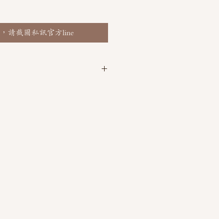
，請截圖私訊官方line
 @thaimitli