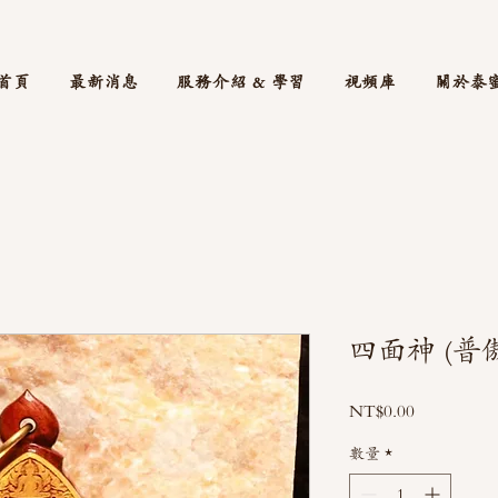
首頁
最新消息
服務介紹 & 學習
視頻庫
關於泰
四面神 (普
價
NT$0.00
格
數量
*