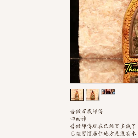
普傲百歲師傅
四面神
普傲師傅現在已經百多歲了
已經習慣居住地方是沒有水