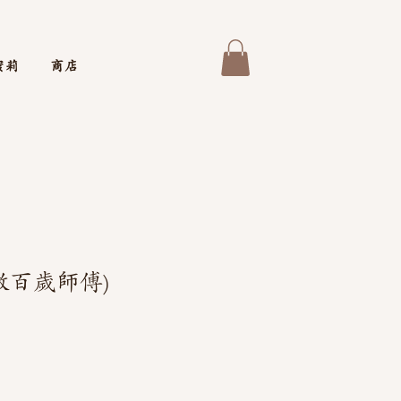
蜜莉
商店
傲百歲師傅)