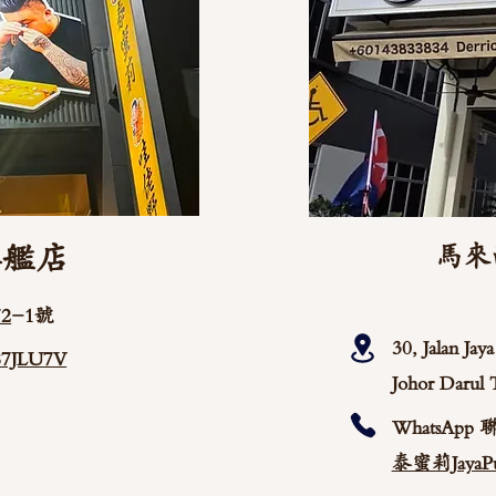
旗艦店
馬來
2
-1號
30, Jalan Ja
/87JLU7V
Johor Darul 
WhatsApp 
泰蜜莉JayaPu