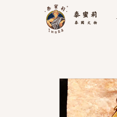
泰 蜜 莉
泰國
文物