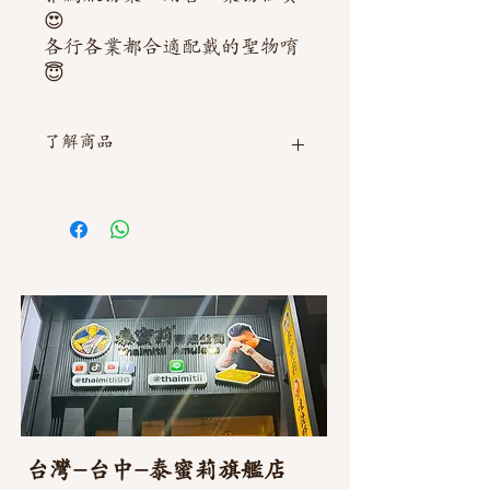
😍
各行各業都合適配戴的聖物唷
😇
了解商品
如需直接截圖私訊官方line @thaimitli
台灣-台中-泰蜜莉旗艦店