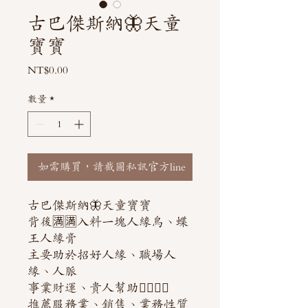
古巴傑斯納🦋天童
寶寶
價
NT$0.00
格
數量
*
如需購買，請截圖私訊官方line
古巴傑斯納🦋天童寶寶
背後🈵️🈵️入料一塊人緣鳥、蝶
王人緣膏
主要助於招好人緣、職場人
緣、人脈
事業財運、貴人幫助👍🏻👍🏻
推薦服務業、銷售、業務性質