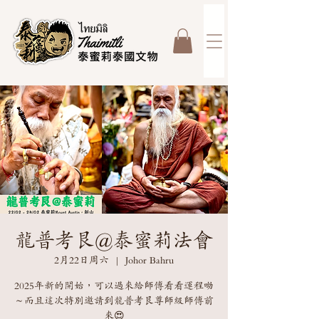
龍普考艮@泰蜜莉法會
2月22日周六
  |  
Johor Bahru
2025年新的開始，可以過來給師傅看看運程呦
～而且這次特別邀請到龍普考艮尊師級師傅前
來😍