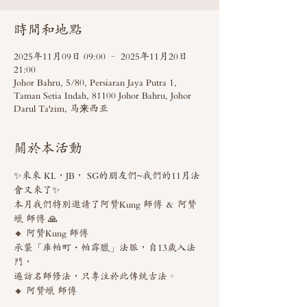
時間和地點
2025年11月09日 09:00 – 2025年11月20日
21:00
Johor Bahru, 5/80, Persiaran Jaya Putra 1,
Taman Setia Indah, 81100 Johor Bahru, Johor
Darul Ta'zim, 马来西亚
關於本活動
✨來來 KL，JB， SG的朋友們~我們的11月法
會又來了✨
本月我們特別邀請了阿贊Kung 師傅 ＆ 阿贊
蠟 師傅 🙏
🔸 阿贊Kung 師傅
承襲「庫帕町・帕霹臘」法脈，自13歲入法
門，
遍訪名師修法，只專注於此傳統古法。
🔸 阿贊蠟 師傅