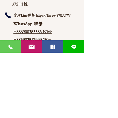
372
-1號
官方Line聯繫
https://lin.ee/87JLU7V
WhatsApp 聯繫
+886900383383
Nick
+886903517999 Wen
thaimitli5039@icloud.com