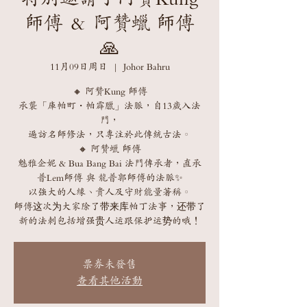
師傅 ＆ 阿贊蠟 師傅
🙏
11月09日周日
  |  
Johor Bahru
🔸 阿贊Kung 師傅
承襲「庫帕町・帕霹臘」法脈，自13歲入法
門，
遍訪名師修法，只專注於此傳統古法。
🔸 阿贊蠟 師傅
魅雅企妮 & Bua Bang Bai 法門傳承者，直承
普Lem師傅 與 龍普郭師傅的法脈✨
以強大的人緣、貴人及守財能量著稱。
師傅这次为大家除了带来库帕丁法事，还带了
新的法刺包括增强贵人运跟保护运势的哦！
票券未發售
查看其他活動