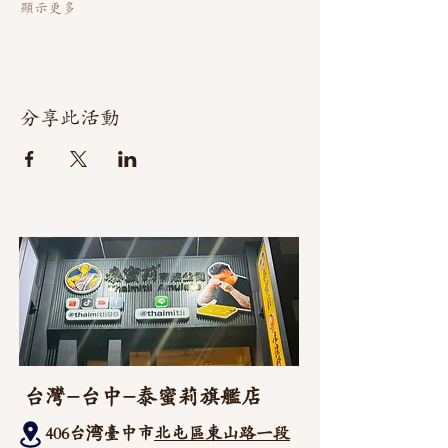
顯示更多
分享此活動
台灣-台中-泰蜜莉旗艦店
406台湾臺中市
北屯區東山路一段