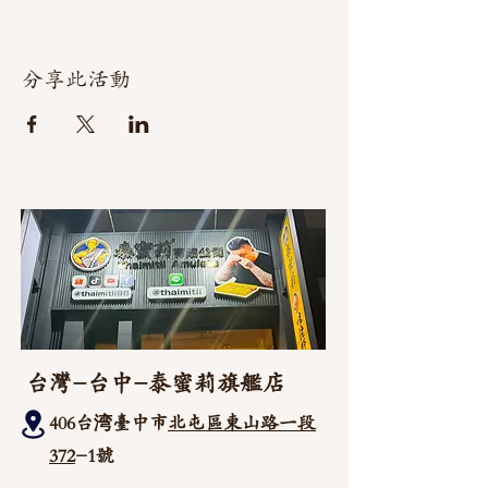
分享此活動
台灣-台中-泰蜜莉旗艦店
406台湾臺中市
北屯區東山路一段
372
-1號