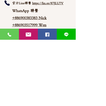
官方Line聯繫
https://lin.ee/87JLU7V
WhatsApp 聯繫
+886900383383
Nick
+886903517999 Wen
thaimitli5039@icloud.com