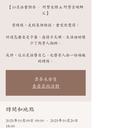
【10月法會預告 · 阿贊宋特 & 阿贊吉喇師
父】
有時候，走到某個階段，會突然覺得：
財運怎麼老是卡著、感情不太順、生活裡好像
少了點貴人相助。
或許，這正是該替自己、也替家人添一份福報
票券未發售
查看其他活動
時間和地點
2025年10月09日 09:00 – 2025年10月20日
18:00