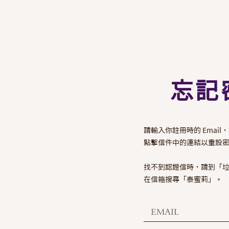
忘記
請輸入你註冊時的 Emai
點擊信件中的連結以重設
找不到認證信時，請到「
在信箱搜尋「泰蜜莉」。