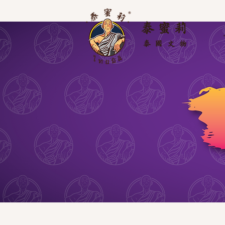
泰 蜜 莉
泰國
文物