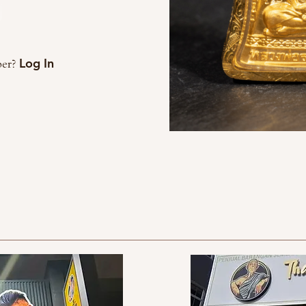
出
Log In
ber?