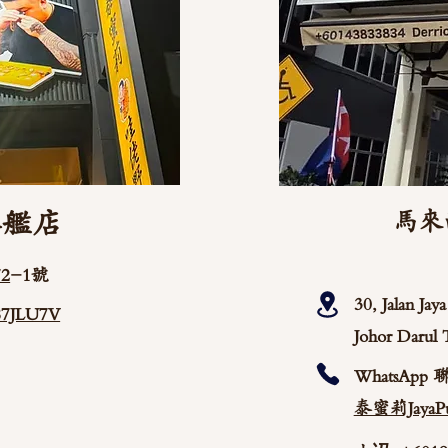
旗艦店
馬來
2
-1號
30, Jalan Ja
/87JLU7V
Johor Darul 
WhatsApp 
泰蜜莉JayaPu