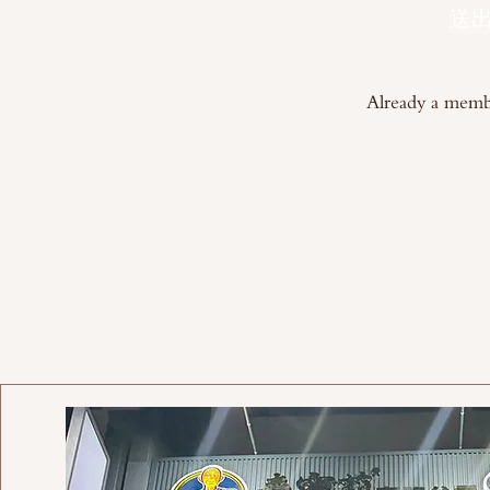
送
Already a mem